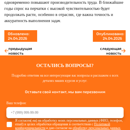
одновременно повышают производительность труда. В ближайшие
годы спрос на перчатки с высокой чувствительностью будет
продолжать расти, особенно в отраслях, где важна точность и
аккуратность выполнения задач.
Обновлено:
Опубликовано:
24.04.2026
24.04.2026
предыдущая
следующая
новость
новость
ОСТАЛИСЬ ВОПРОСЫ?
Подробно ответим на все интересующие вас вопросы и расскажем о всех
деталях наших курсов и услуг.
Оставьте свой контакт, мы вам перезвоним
Ваш телефон:
Я согласен(-на) на обработку моих персональных данных (ФИО, телефон,
email) в целях обработки обращения в соответствии с
Политикой
конфиденциальности
и даю согласие на
обработку персональных данных
.