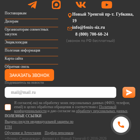
Поставщикам
Новый Уренгой пр-т. Губкина,
19
Дилерам
info@fenix-siz.ru
Организаторам совместных
закупок
8 (800) 700-60-24
(звонок по РФ бесплатный)
Энциклопедия
Полезная информация
Карта сайта
Обратная связь
ЗАКАЗАТЬ ЗВОНОК
Подпишитесь на новости
Я согласен(-на) на обработку моих персональных данных (ФИО, телефон,
email) в целях обработки обращения в соответствии с
Политикой
конфиденциальности
и даю согласие на
обработку персональных данных
.
ПОЛЕЗНЫЕ ССЫЛКИ
Выдача средств индивидуальной защиты по
ЕТН
Обучение и Аттестация
Подбор персонала
«Феникс-Спецодежда», филиал в г. Новый Уренгой © 2016-2026