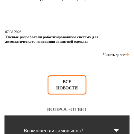
07.08.2026
06
Учёные разработали роботизированную систему для
О
автоматического надевания защитной одежды
р
Читать далее
ВСЕ
НОВОСТИ
ВОПРОС-ОТВЕТ
Возможен ли самовывоз?