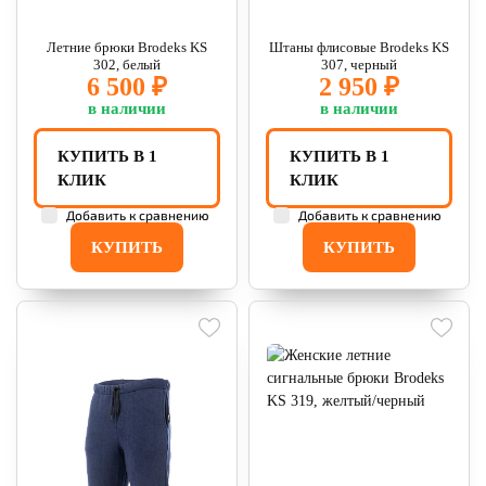
Летние брюки Brodeks KS
Штаны флисовые Brodeks KS
302, белый
307, черный
6 500 ₽
2 950 ₽
в наличии
в наличии
КУПИТЬ В 1
КУПИТЬ В 1
КЛИК
КЛИК
Добавить к сравнению
Добавить к сравнению
КУПИТЬ
КУПИТЬ