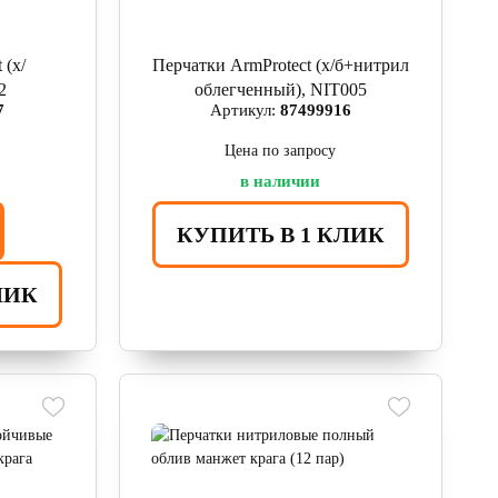
 (х/
Перчатки ArmProtect (х/б+нитрил
2
облегченный), NIT005
7
Артикул:
87499916
Цена по запросу
в наличии
КУПИТЬ В 1 КЛИК
ЛИК