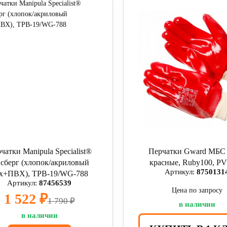
чатки Manipula Specialist®
Перчатки Gward МБ
сберг (хлопок/акриловый
красные, Ruby100, P
Артикул:
8750131
х+ПВХ), ТРВ-19/WG-788
Артикул:
87456539
Цена по запросу
1 522 ₽
1 790 ₽
в наличии
в наличии