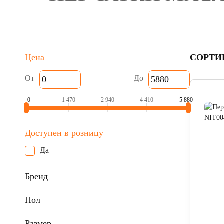
Цена
СОРТИ
От
До
0
1 470
2 940
4 410
5 880
Доступен в розницу
Да
Бренд
Пол
Размер