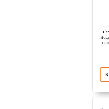
Пер
Норд
пол
К