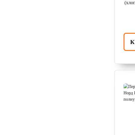
(хло
К