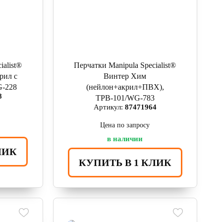
ialist®
Перчатки Manipula Specialist®
рил с
Винтер Хим
G-228
(нейлон+акрил+ПВХ),
8
ТРВ-101/WG-783
Артикул:
87471964
Цена по запросу
в наличии
ЛИК
КУПИТЬ В 1 КЛИК