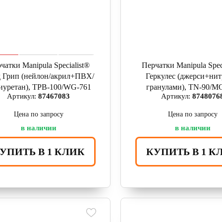
чатки Manipula Specialist®
Перчатки Manipula Spec
 Грип (нейлон/акрил+ПВХ/
Геркулес (джерси+нит
иуретан), ТРВ-100/WG-761
гранулами), TN-90/M
Артикул:
87467083
Артикул:
8748076
Цена по запросу
Цена по запросу
в наличии
в наличии
УПИТЬ В 1 КЛИК
КУПИТЬ В 1 К