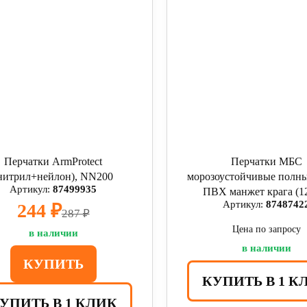
Перчатки ArmProtect
Перчатки МБС
нитрил+нейлон), NN200
морозоустойчивые полн
Артикул:
87499935
ПВХ манжет крага (1
Артикул:
8748742
244 ₽
287 ₽
Цена по запросу
в наличии
в наличии
КУПИТЬ
КУПИТЬ В 1 К
УПИТЬ В 1 КЛИК