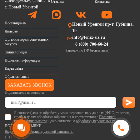
Отзывы
Контакты
Поставщикам
Новый Уренгой пр-т. Губкина,
19
Дилерам
info@fenix-siz.ru
Организаторам совместных
закупок
8 (800) 700-60-24
(звонок по РФ бесплатный)
Энциклопедия
Полезная информация
Карта сайта
Обратная связь
ЗАКАЗАТЬ ЗВОНОК
Подпишитесь на новости
Я согласен(-на) на обработку моих персональных данных (ФИО, телефон,
email) в целях обработки обращения в соответствии с
Политикой
конфиденциальности
и даю согласие на
обработку персональных данных
.
ПОЛЕЗНЫЕ ССЫЛКИ
Выдача средств индивидуальной защиты по
ЕТН