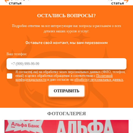
статья
статья
ОСТАЛИСЬ ВОПРОСЫ?
Подробно ответим на все интересующие вас вопросы и расскажем о всех
деталях наших курсов и услуг.
Оставьте свой контакт, мы вам перезвоним
Ваш телефон:
Я согласен(-на) на обработку моих персональных данных (ФИО, телефон,
email) в целях обработки обращения в соответствии с
Политикой
конфиденциальности
и даю согласие на
обработку персональных данных
.
ОТПРАВИТЬ
ФОТОГАЛЕРЕЯ